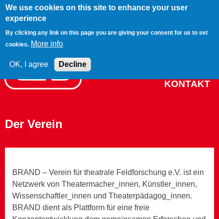
We use cookies on this site to enhance your user
Jump to navigation
experience
BRAND
By clicking any link on this page you are giving your consent for us to set
More info
cookies.
PROJEKTE
NETZWERK
OK, I agree
Decline
KONTAKT
Der Verein
BRAND – Verein für theatrale Feldforschung e.V. ist ein
Netzwerk von Theatermacher_innen, Künstler_innen,
Wissenschaftler_innen und Theaterpädagog_innen.
BRAND dient als Plattform für eine freie