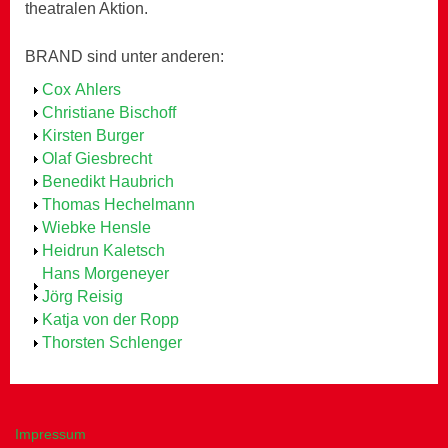
theatralen Aktion.
BRAND sind unter anderen:
Anzeigen
Cox Ahlers
Anzeigen
Christiane Bischoff
Anzeigen
Kirsten Burger
Anzeigen
Olaf Giesbrecht
Anzeigen
Benedikt Haubrich
Anzeigen
Thomas Hechelmann
Anzeigen
Wiebke Hensle
Anzeigen
Heidrun Kaletsch
Anzeigen
Hans Morgeneyer
Anzeigen
Jörg Reisig
Anzeigen
Katja von der Ropp
Anzeigen
Thorsten Schlenger
Impressum