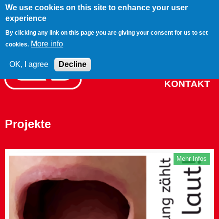
We use cookies on this site to enhance your user
Jump to navigation
experience
BRAND
By clicking any link on this page you are giving your consent for us to set
More info
cookies.
PROJEKTE
NETZWERK
OK, I agree
Decline
KONTAKT
Projekte
Mehr Infos