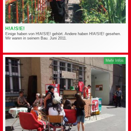
H!A!S!E!
Einige haben von H!A!S!E! gehört. Andere haben H!A!S!E! gesehen.
Wir waren in seinem Bau. Juni 2011.
Mehr Infos